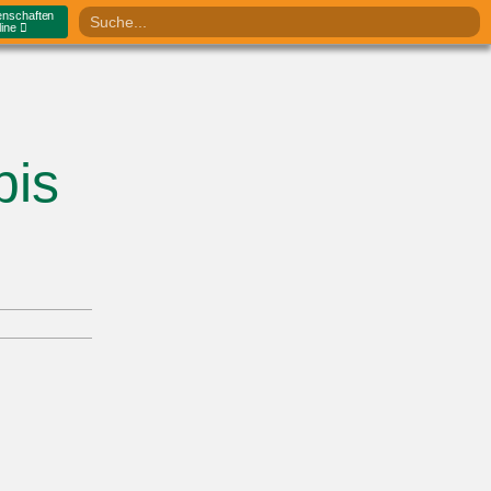
enschaften
line
bis