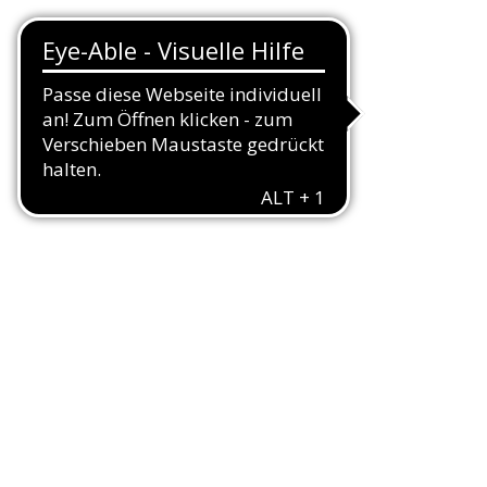
nschaften
rden