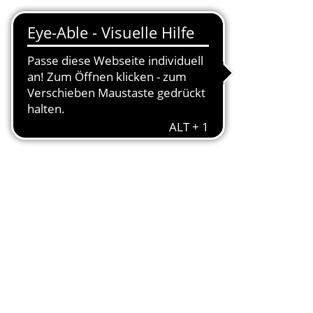
nschaften
rden