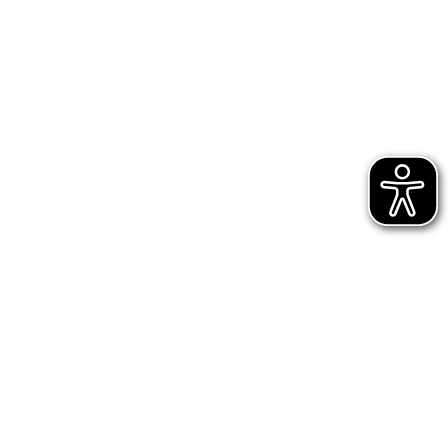
esien)
der
sekten,