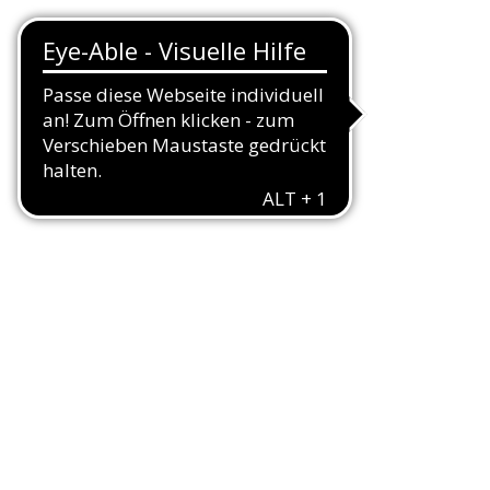
nschaften
rden