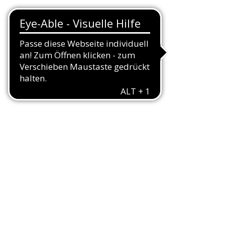
nschaften
rden