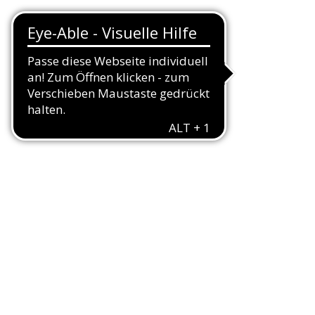
nschaften
rden