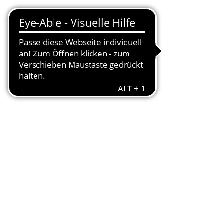
nschaften
TREFFER
rden
ALLE ANZEIGEN